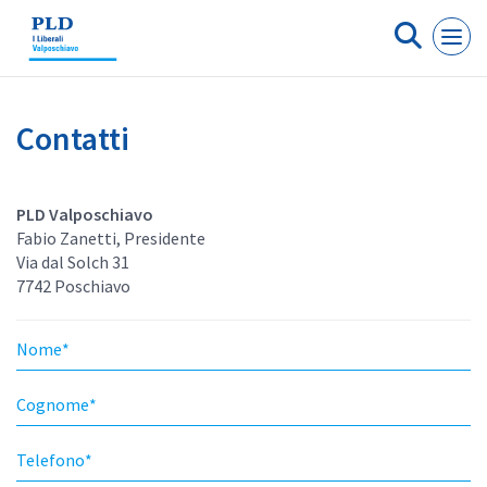
Cookies management panel
Contatti
PLD Valposchiavo
Fabio Zanetti, Presidente
Via dal Solch 31
7742 Poschiavo
Nome
*
Cognome
*
Telefono
*