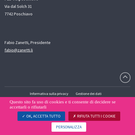
Via dal Solch 31
7742 Poschiavo
Fabio Zanetti, Presidente
fabio@zanetti.li
Informativa sulla privacy
Gestione dei dati
Questo sito fa uso di cookies e ti consente di decidere se
© PLR.I Liberali Radicali
accettarli o rifiutarli
Una creazione
WNG digital agency
OK, ACCETTA TUTTO
RIFIUTA TUTTI I COOKIE
PERSONALIZZA